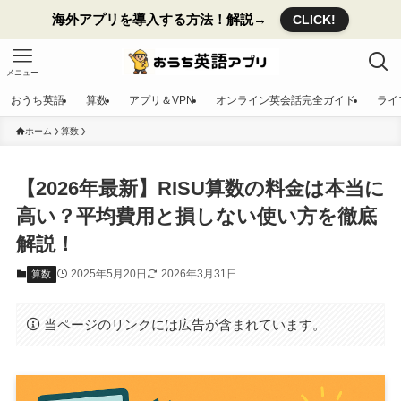
海外アプリを導入する方法！解説→
CLICK!
メニュー
おうち英語
算数
アプリ＆VPN
オンライン英会話完全ガイド
ライ
ホーム
算数
【2026年最新】RISU算数の料金は本当に
高い？平均費用と損しない使い方を徹底
解説！
2025年5月20日
2026年3月31日
算数
当ページのリンクには広告が含まれています。