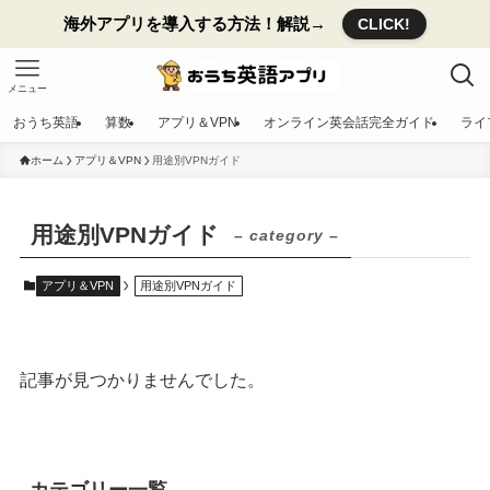
海外アプリを導入する方法！解説→
CLICK!
メニュー
おうち英語
算数
アプリ＆VPN
オンライン英会話完全ガイド
ライ
ホーム
アプリ＆VPN
用途別VPNガイド
用途別VPNガイド
– category –
アプリ＆VPN
用途別VPNガイド
記事が見つかりませんでした。
カテゴリー一覧