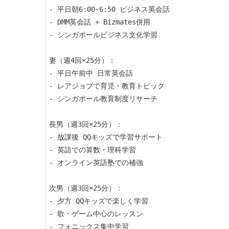
- 平日朝6:00-6:50 ビジネス英会話

- DMM英会話 + Bizmates併用

- シンガポールビジネス文化学習

妻（週4回×25分）：

- 平日午前中 日常英会話

- レアジョブで育児・教育トピック

- シンガポール教育制度リサーチ

長男（週3回×25分）：

- 放課後 QQキッズで学習サポート

- 英語での算数・理科学習

- オンライン英語塾での補強

次男（週3回×25分）：

- 夕方 QQキッズで楽しく学習

- 歌・ゲーム中心のレッスン
